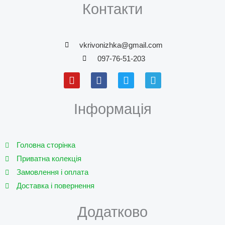
Контакти
vkrivonizhka@gmail.com
097-76-51-203
Y
F
T
T
o
a
w
e
u
c
i
l
t
e
t
e
Інформація
u
b
t
g
b
o
e
r
e
o
r
a
k
m
Головна сторінка
Приватна колекція
Замовлення і оплата
Доставка і повернення
Додатково