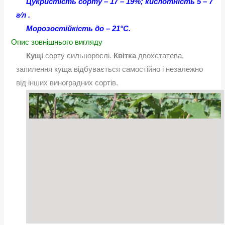
Цукристість сорту – 17 – 19%; кислотність 5 – 7
г∕л .
Морозостійкість до – 21°С.
Опис зовнішнього вигляду
Кущі
сорту сильнорослі.
Квітка
двохстатева,
запилення куща відбувається самостійно і незалежно
від інших виноградних сортів.