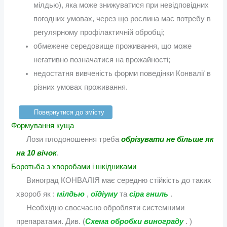
мілдью), яка може знижуватися при невідповідних
погодних умовах, через що рослина має потребу в
регулярному профілактичній обробці;
обмежене середовище проживання, що може
негативно позначатися на врожайності;
недостатня вивченість форми поведінки Конвалії в
різних умовах проживання.
Повернутися до змісту
Формування куща
Лози плодоношення треба
обрізувати не більше як
на 10 вічок
.
Боротьба з хворобами і шкідниками
Виноград КОНВАЛІЯ має середню стійкість до таких
хвороб як :
мілдью
,
оїдіуму
та
сіра гниль
.
Необхідно своєчасно обробляти системними
препаратами. Див. (
Схема обробки винограду
. )