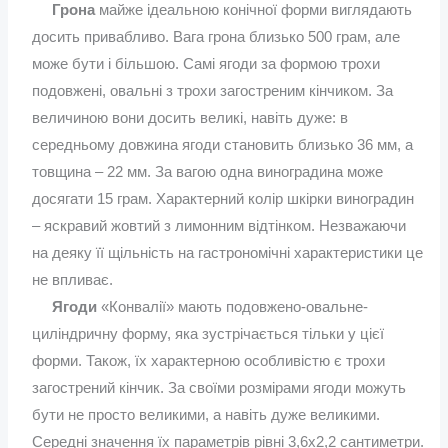
Грона
майже ідеальною конічної форми виглядають
досить привабливо. Вага грона близько 500 грам, але
може бути і більшою. Самі ягоди за формою трохи
подовжені, овальні з трохи загостреним кінчиком. За
величиною вони досить великі, навіть дуже: в
середньому довжина ягоди становить близько 36 мм, а
товщина – 22 мм. За вагою одна виноградина може
досягати 15 грам. Характерний колір шкірки виноградин
– яскравий жовтий з лимонним відтінком. Незважаючи
на деяку її щільність на гастрономічні характеристики це
не впливає.
Ягоди
«Конвалії» мають подовжено-овальне-
циліндричну форму, яка зустрічається тільки у цієї
форми. Також, їх характерною особливістю є трохи
загострений кінчик. За своїми розмірами ягоди можуть
бути не просто великими, а навіть дуже великими.
Середні значення їх параметрів рівні 3,6х2,2 сантиметри.