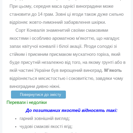
При цьому, середня маса однієї виноградини може
становити до 14 грам. Зовні ці ягоди також дуже сильно
відрізняє жовто-лимонний забарвлення шкірки.
Сорт Конвалія знаменитий своїми смаковими
якостями і особливо ароматною м’якоттю, що нагадує
запах квітучої конвалії і білої акації. Ягоди солодкі зі
стійким і приємним присмаком мускатного горіха, який
буде присутній незалежно від того, на якому грунті або в
якій частині України був вирощений виноград.
М’якоть
відрізняється мясистостью і соковитістю, завдяки чому
виноградини дивно ніжні.
Повернутися до змісту
Переваги і недоліки
До позитивних якостей відносять такі:
гарний зовнішній вигляд;
чудові смакові якості ягід;