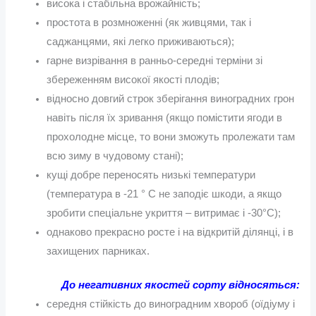
висока і стабільна врожайність;
простота в розмноженні (як живцями, так і
саджанцями, які легко приживаються);
гарне визрівання в ранньо-середні терміни зі
збереженням високої якості плодів;
відносно довгий строк зберігання виноградних грон
навіть після їх зривання (якщо помістити ягоди в
прохолодне місце, то вони зможуть пролежати там
всю зиму в чудовому стані);
кущі добре переносять низькі температури
(температура в -21 ° С не заподіє шкоди, а якщо
зробити спеціальне укриття – витримає і -30°С);
однаково прекрасно росте і на відкритій ділянці, і в
захищених парниках.
До негативних якостей сорту відносяться:
середня стійкість до виноградним хвороб (оїдіуму і