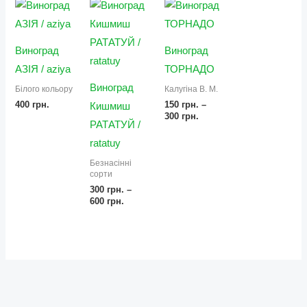
Діапазон
Діапазон
цін:
цін:
від
від
300 грн.
150 грн.
до
до
Виноград
Виноград
600 грн.
300 грн.
АЗІЯ / aziya
ТОРНАДО
Виноград
Білого кольору
Калугіна В. М.
400
грн.
150
грн.
–
Кишмиш
300
грн.
РАТАТУЙ /
ratatuy
Безнасінні
сорти
300
грн.
–
600
грн.