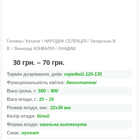
Головна
/
Каталог
/
НАРОДНА СЕЛЕКЦІЯ
/
Загорулько В.
В.
/ Виноград КОНВАЛІЯ / ЛАНДИШ
30
грн.
–
70
грн.
Термін дозрівання, днів:
середній 125-135
Функціональність квітки:
двохстатеві
Вага грона, г:
500 – 900
Вага ягоди, г:
10 – 16
Розмір ягоди, мм:
22х36 мм
Колір ягоди:
білий
Форма ягоди:
овальна витягнута
Смак:
мускат