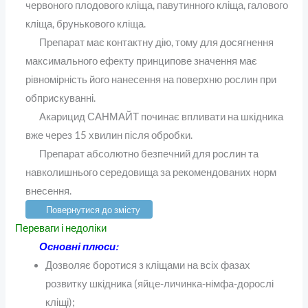
червоного плодового кліща, павутинного кліща, галового
кліща, брунькового кліща.
Препарат має контактну дію, тому для досягнення
максимального ефекту принципове значення має
рівномірність його нанесення на поверхню рослин при
обприскуванні.
Акарицид САНМАЙТ починає впливати на шкідника
вже через 15 хвилин після обробки.
Препарат абсолютно безпечний для рослин та
навколишнього середовища за рекомендованих норм
внесення.
Повернутися до змісту
Переваги і недоліки
Основні плюси:
Дозволяє боротися з кліщами на всіх фазах
розвитку шкідника (яйце-личинка-німфа-дорослі
кліщі);