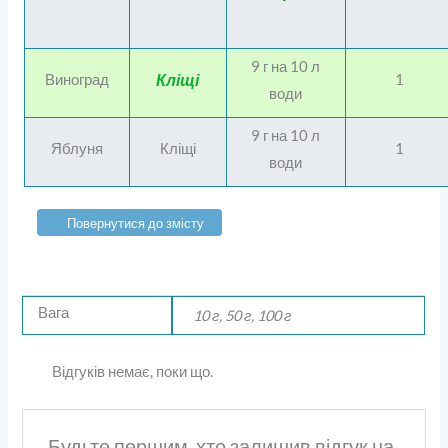
9 г на 10 л
Кліщі
Виноград
1
води
9 г на 10 л
Яблуня
Кліщі
1
води
Повернутися до змісту
Вага
10 г, 50 г, 100 г
Відгуків немає, поки що.
Будьте першим, хто залишив відгук на