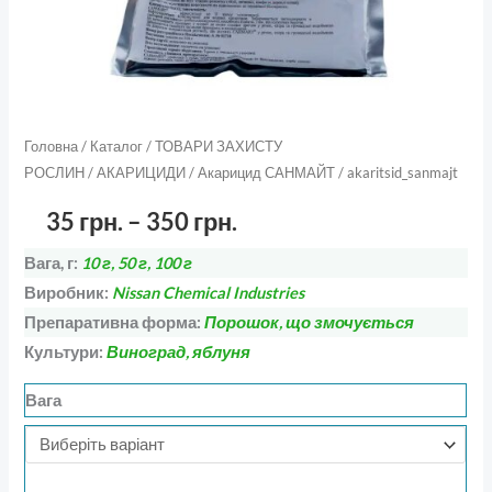
Головна
/
Каталог
/
ТОВАРИ ЗАХИСТУ
РОСЛИН
/
АКАРИЦИДИ
/ Акарицид САНМАЙТ / akaritsid_sanmajt
35
грн.
–
350
грн.
Вага, г:
10 г, 50 г, 100 г
Виробник:
Nissan Chemical Industries
Препаративна форма:
Порошок, що змочується
Культури:
Виноград, яблуня
Вага