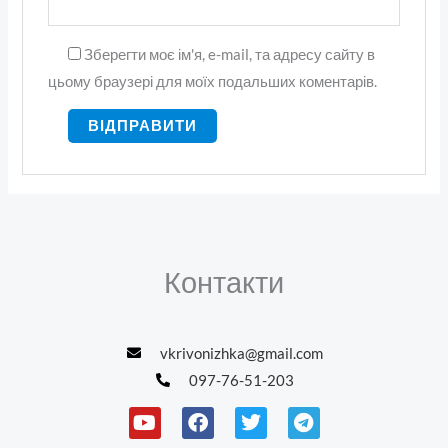
Зберегти моє ім'я, e-mail, та адресу сайту в
цьому браузері для моїх подальших коментарів.
Контакти
vkrivonizhka@gmail.com
097-76-51-203
Y
F
T
T
o
a
w
e
u
c
i
l