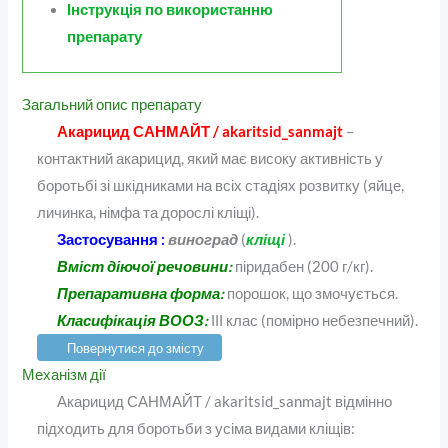
Інструкція по використанню
препарату
Загальний опис препарату
Акарицид САНМАЙТ / akaritsid_sanmajt
–
контактний акарицид, який має високу активність у
боротьбі зі шкідниками на всіх стадіях розвитку (яйце,
личинка, німфа та дорослі кліщі).
Застосування :
виноград
(
кліщі
).
Вміст діючої речовини:
піридабен (200 г/кг).
Препаративна форма:
порошок, що змочується.
Класифікація ВООЗ:
ІІІ клас (помірно небезпечний).
Повернутися до змісту
Механізм дії
Акарицид САНМАЙТ / akaritsid_sanmajt відмінно
підходить для боротьби з усіма видами кліщів: