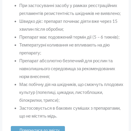
При застосуванні засобу у рамках реєстраційних
регламентів резистентність шкідників не виявлено;
Швидко діє: препарат починає діяти вже через 15
хвилин після обробки;
Препарат має подовжений термін дії (5 – 6 тижнів);
Температурні коливання не впливають на дію
препарату;
Препарат абсолютно безпечний для рослин та
навколишнього середовища за рекомендованих
норм внесення;
Має побічну дія на шкідників, що смокчуть плодових
культур (попелиці, цикадки, листоблошки,
білокрилки, трипси);
Застосовується в бакових сумішах з препаратами,
що не містять мідь.
Повернутися до змісту