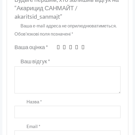
“Акарицид САНМАЙТ /
akaritsid_sanmajt”
Ваша e-mail адреса не оприлюднюватиметься.
Обов’язкові поля позначені
*
Ваша оцінка
*
Ваш відгук
*
Назва
*
Email
*