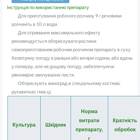
Інструкція по використанню препарату
Для приготування робочого розчину 9 г речовини
розчиніть в 10 л води.
Для отримання максимального ефекту
рекомендується обприскувати рослини
свіжоприготованим робочим розчином препарату в суху
безвітряну погоду в ранішні або вечірні години, або вдень
у похмуру, але не дощову погоду, забезпечуючи
рівномірне змочування листя.
Обприскують виноград в спеціальному костюмі,
рукавичках і масці.
Норма
витрати
Кратність
Культура
Шкідник
препарату,
обробок
г