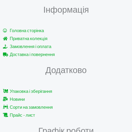
t
e
t
e
Інформація
u
b
t
g
b
o
e
r
e
o
r
a
k
m
Головна сторінка
Приватна колекція
Замовлення і оплата
Доставка і повернення
Додатково
Упаковка і зберігання
Новини
Сорти на замовлення
Прайс - лист
Графік роботи