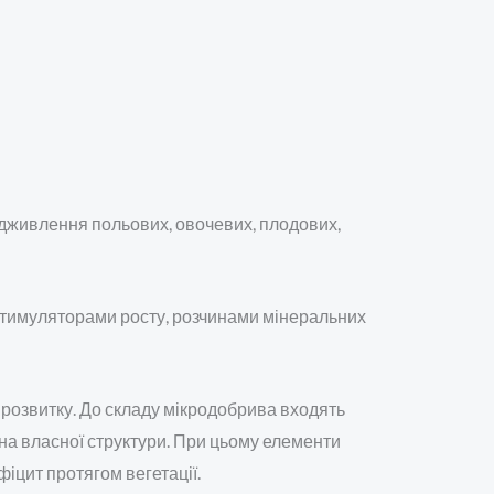
ідживлення польових, овочевих, плодових,
, стимуляторами росту, розчинами мінеральних
розвитку. До складу мікродобрива входять
на власної структури. При цьому елементи
іцит протягом вегетації.