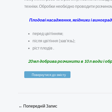
техніки. Обробки необхідно проводити розчино
Плодові насадження, ягідники і виноград
перед цвітінням;
після цвітіння (зав’язь);
ріст плодів .
20 мл добрива розчинити в 10 л води і о
Повернутися до змісту
←
Попередній Запис