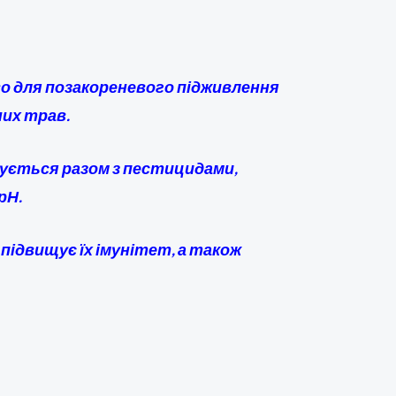
во для позакореневого підживлення
них трав.
овується разом з пестицидами,
рН.
підвищує їх імунітет, а також