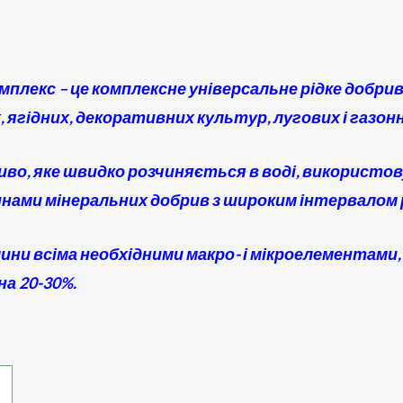
лекс – це комплексне універсальне рідке добри
, ягідних, декоративних культур, лугових і газон
риво, яке швидко розчиняється в воді, використ
ами мінеральних добрив з широким інтервалом 
ини всіма необхідними макро- і мікроелементами, 
а 20-30%.