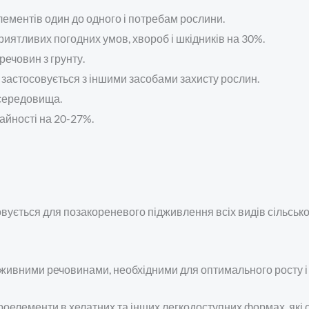
ементів один до одного і потребам рослини.
риятливих погодних умов, хвороб і шкідників на 30%.
ечовин з грунту.
 застосовується з іншими засобами захисту рослин.
 середовища.
жайності на 20-27%.
овується для позакореневого підживлення всіх видів сільськ
ивними речовинами, необхідними для оптимального росту і 
кроелементи в хелатних та інших легкодоступних формах, які