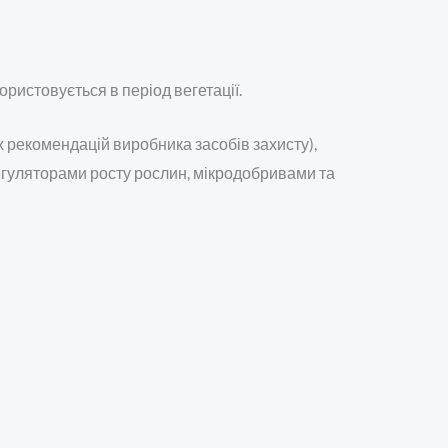
истовується в період вегетації.
х рекомендацій виробника засобів захисту),
регуляторами росту рослин, мікродобривами та