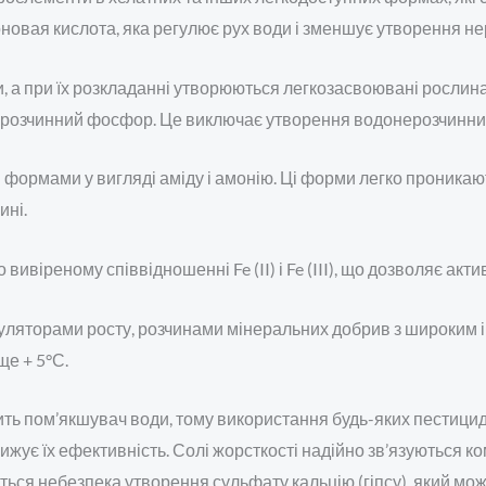
новая кислота, яка регулює рух води і зменшує утворення не
и, а при їх розкладанні утворюються легкозасвоювані рослин
ий розчинний фосфор. Це виключає утворення водонерозчинни
ормами у вигляді аміду і амонію. Ці форми легко проникають
ині.
 вивіреному співвідношенні Fe (II) і Fe (III), що дозволяє ак
муляторами росту, розчинами мінеральних добрив з широким
ще + 5°С.
 пом’якшувач води, тому використання будь-яких пестицидів 
жує їх ефективність. Солі жорсткості надійно зв’язуються 
ється небезпека утворення сульфату кальцію (гіпсу), який мо