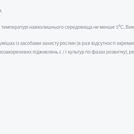
.
 температурі навколишнього середовища не менше 5⁰С. Викор
мішах із засобами захисту рослин (в разі відсутності окреми
закореневих підживлень с / г культур по фазах розвитку), 