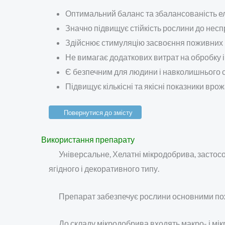
Оптимальний баланс та збалансованість ел
Значно підвищує стійкість рослини до несп
Здійснює стимуляцію засвоєння поживних р
Не вимагає додаткових витрат на обробку і
Є безпечним для людини і навколишнього
Підвищує кількісні та якісні показники вро
Повернутися до змісту
Використання препарату
Універсальне, Хелатні мікродобрива, застос
ягідного і декоративного типу.
Препарат забезпечує рослини основними пож
До складу мікродобрива входять макро- і мі