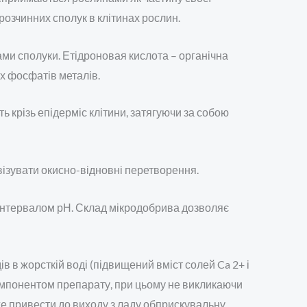
розчинних сполук в клітинах рослин.
ами сполуки. Етідроновая кислота – органічна
х фосфатів металів.
 крізь епідерміс клітини, затягуючи за собою
тивізувати окисно-відновні перетворення.
 інтервалом рН. Склад мікродобрива дозволяє
в жорсткій воді (підвищений вміст солей Ca 2+ і
компонентом препарату, при цьому не викликаючи
же привести до виходу з ладу обприскувальну