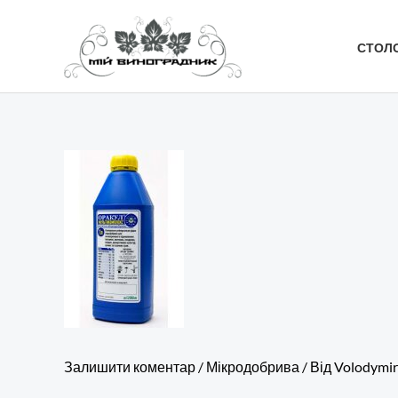
Перейти
до
СТОЛО
вмісту
Залишити коментар
/
Мікродобрива
/ Від
Volodymir