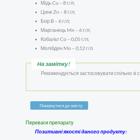
Мідь Cu – 8 г/л;
Цинк Zn – 8 г/л;
Бор B – 6 г/л;
Марганець Mn – 6 г/л;
Кобальт Co – 0,05 г/л;
Молібден Mo – 0,12 г/л.
На замітку!
Рекомендується застосовувати спільно зі
Повернутися до змісту
Переваги препарату
Позитивні якості даного продукту: