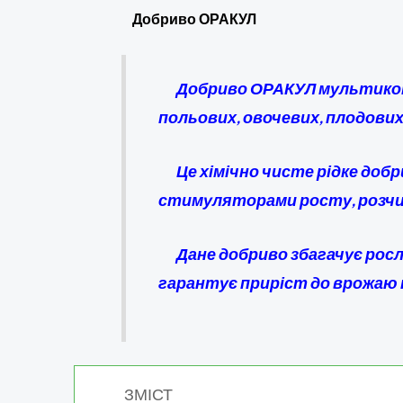
Добриво ОРАКУЛ
Добриво ОРАКУЛ мультикомп
польових, овочевих, плодових
Це хімічно чисте рідке доб
стимуляторами росту, розчин
Дане добриво збагачує росл
гарантує приріст до врожаю н
ЗМІСТ