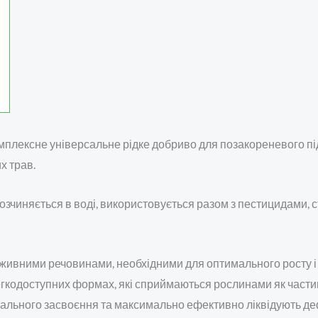
мплексне універсальне рідке добриво для позакореневого п
х трав.
 розчиняється в воді, використовується разом з пестицидами
ивними речовинами, необхідними для оптимального росту і 
легкодоступних формах, які сприймаються рослинами як части
льного засвоєння та максимально ефективно ліквідують деф