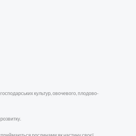
огосподарських культур, овочевого, плодово-
розвитку.
 сприймаються рослинами як частину своєї