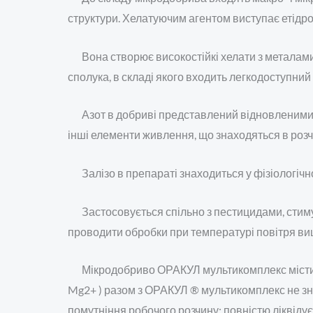
структури. Хелатуючим агентом виступає етідро
Вона створює високостійкі хелати з металам
сполука, в складі якого входить легкодоступн
Азот в добриві представлений відновленими ф
інші елементи живлення, що знаходяться в розч
Залізо в препараті знаходиться у фізіологічно
Застосовується спільно з пестицидами, сти
проводити обробки при температурі повітря ви
Мікродобриво ОРАКУЛ мультикомплекс містить
Mg2+ ) разом з ОРАКУЛ ® мультикомплекс не зни
помутніння робочого розчину; повністю ліквіду