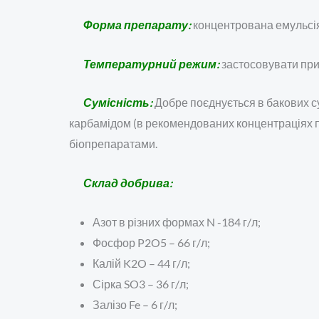
Форма препарату:
концентрована емульсія
Температурний режим:
застосовувати при
Сумісність:
Добре поєднується в бакових су
карбамідом (в рекомендованих концентраціях по
біопрепаратами.
Склад добрива:
Азот в різних формах N -184 г/л;
Фосфор P2O5 – 66 г/л;
Калій K2O – 44 г/л;
Сірка SO3 – 36 г/л;
Залізо Fe – 6 г/л;