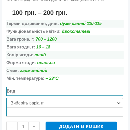
100
грн.
–
200
грн.
Термін дозрівання, днів:
дуже ранній 110-115
Функціональність квітки:
двохстатеві
Вага грона, г:
700 – 1200
Вага ягоди, г:
16 – 18
Колір ягоди:
синій
Форма ягоди:
овальна
Смак:
гармонійний
Мін. температура:
– 23°С
Вид
ДОДАТИ В КОШИК
-
+