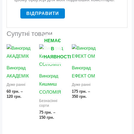
Супутні товари
НЕМАЄ
Діапазон
Діапазон
Діапазон
В
цін:
цін:
цін:
від
від
від
НАЯВНОСТІ
60 грн.
75 грн.
175 грн.
до
до
до
Виноград
Виноград
120 грн.
150 грн.
350 грн.
АКАДЕМІК
Виноград
ЕФЕКТ ОМ
Кишмиш
Дуже ранні
Дуже ранні
60
грн.
–
175
грн.
–
СОЛОМІЯ
120
грн.
350
грн.
Безнасінні
сорти
75
грн.
–
150
грн.