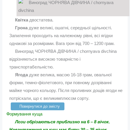
Квітка
двостатева.
Грона
дуже великі, ошатні, середньої щільності.
Запилення проходить на належному рівні, всі ягідки
однакові за розмірами. Вага грон від 700 – 1200 грам.
Виноград ЧОРНЯВА ДІВЧИНА / chornyava divchina
відрізняються високою товарністю і
транспортабельністю.
Ягода
дуже велика, масою 16-18 грам, овальної
форми, темно-фіолетового, при повному дозріванні
майже чорного кольору. Після проливних дощів ягоди не
потріскали, що є великимплюсом сорту.
Повернутися до змісту
Формування куща
Лози обрізаються приблизно на 6 – 8 вічок.
Навантаження на кущ має бути 30 – 35 вічок.