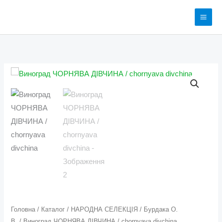
Перейти
до
вмісту
Виноград
Діапазон
ЧОРНЯВА
цін:
ДІВЧИНА
/
від
chornyava
100 грн.
divchina
кількість
до
200 грн.
Головна
/
Каталог
/
НАРОДНА СЕЛЕКЦІЯ
/
Бурдака О.
В.
/ Виноград ЧОРНЯВА ДІВЧИНА / chornyava divchina