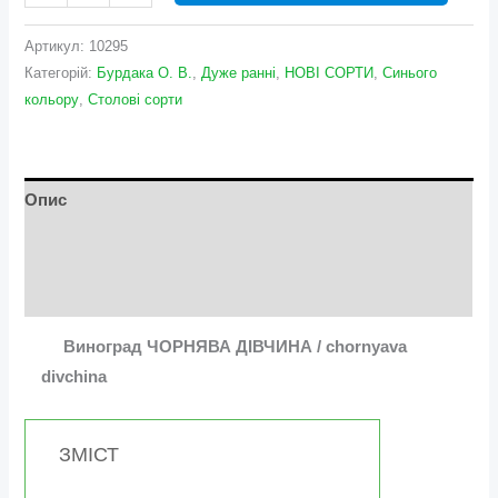
Артикул:
10295
Категорій:
Бурдака О. В.
,
Дуже ранні
,
НОВІ СОРТИ
,
Синього
кольору
,
Столові сорти
Опис
Додаткова інформація
Відгуки (0)
Виноград ЧОРНЯВА ДІВЧИНА / chornyava
divchina
ЗМІСТ