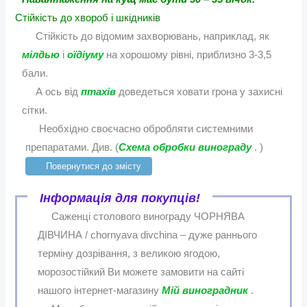
Стійкість до хвороб і шкідників
Стійкість до відомим захворювань, наприклад, як
мілдью
і
оїдіуму
на хорошому рівні, приблизно 3-3,5
бали.
А ось від
птахів
доведеться ховати грона у захисні
сітки.
Необхідно своєчасно обробляти системними
препаратами. Див. (
Схема обробки винограду
. )
Повернутися до змісту
Інформація для покупців!
Саженці столового винограду ЧОРНЯВА
ДІВЧИНА / chornyava divchina – дуже раннього
терміну дозрівання, з великою ягодою,
морозостійкий Ви можете замовити на сайті
нашого інтернет-магазину
Мій виноградник
.