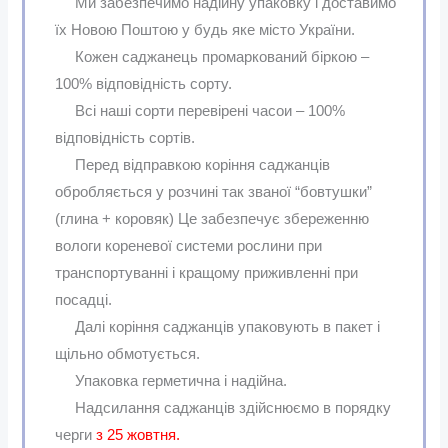
Ми забезпечимо надійну упаковку і доставимо
їх Новою Поштою у будь яке місто України.
Кожен саджанець промаркований біркою –
100% відповідність сорту.
Всі наші сорти перевірені часои – 100%
відповідність сортів.
Перед відправкою коріння саджанців
обробляється у розчині так званої “бовтушки”
(глина + коровяк) Це забезпечує збереженню
вологи кореневої системи рослини при
транспортуванні і кращому приживленні при
посадці.
Далі коріння саджанців упаковують в пакет і
щільно обмотується.
Упаковка герметична і надійна.
Надсилання саджанців здійснюємо в порядку
черги
з 25 жовтня.