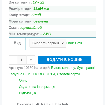
Вага ягоди, г:
17 – 22
Розмір ягоди:
18х54 мм
Колір ягоди:
білий
Форма ягоди:
овальна
Смак:
гармонійний
Мін. температура:
– 23°С
Вид
Очистити
-
+
ДОДАТИ В КОШИК
Артикул:
10150
Категорій:
Білого кольору
,
Дуже ранні
,
Калугіна В. М.
,
НОВІ СОРТИ
,
Столові сорти
Опис
Додаткова інформація
Відгуки (0)
Виноград БІЛА ЛЕДІ / bila ledi