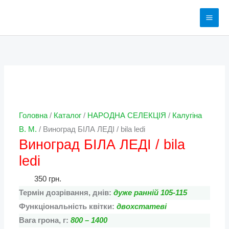
Перейти
до
вмісту
Виноград
Діапазон
Діапазон
Діапазон
БІЛА
цін:
цін:
цін:
ЛЕДІ
від
від
від
/
125 грн.
100 грн.
75 грн.
bila
до
до
до
ledi
250 грн.
200 грн.
150 грн.
Головна
/
Каталог
/
НАРОДНА СЕЛЕКЦІЯ
/
Калугіна
кількість
В. М.
/ Виноград БІЛА ЛЕДІ / bila ledi
Виноград БІЛА ЛЕДІ / bila
ledi
350
грн.
Термін дозрівання, днів:
дуже ранній 105-115
Функціональність квітки:
двохстатеві
Вага грона, г:
800 – 1400