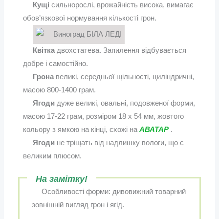
Кущі
сильнорослі, врожайність висока, вимагає
обов’язкової нормування кількості грон.
Квітка
двохстатева. Запилення відбувається
добре і самостійно.
Грона
великі, середньої щільності, циліндричні,
масою 800-1400 грам.
Ягоди
дуже великі, овальні, подовженої форми,
масою 17-22 грам, розміром 18 х 54 мм, жовтого
кольору з ямкою на кінці, схожі на
АВАТАР
.
Ягоди
не тріщать від надлишку вологи, що є
великим плюсом.
На замітку!
Особливості форми: дивовижний товарний
зовнішній вигляд грон і ягід.