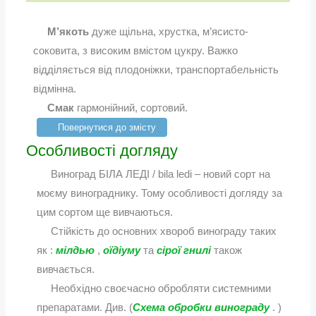
М’якоть
дуже щільна, хрустка, м’ясисто-
соковита, з високим вмістом цукру. Важко
відділяється від плодоніжки, транспортабельність
відмінна.
Смак
гармонійний, сортовий.
Повернутися до змісту
Особливості догляду
Виноград БІЛА ЛЕДІ / bila ledi – новий сорт на
моєму винограднику. Тому особливості догляду за
цим сортом ще вивчаються.
Стійкість до основних хвороб винограду таких
як :
мілдью
,
оїдіуму
та
сірої гнилі
також
вивчається.
Необхідно своєчасно обробляти системними
препаратами. Див. (
Схема обробки винограду
. )