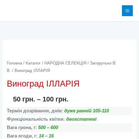
Перейти
до
вмісту
Виноград
Діапазон
ІЛЛАРІЯ
цін:
кількість
Головна
/
Каталог
/
НАРОДНА СЕЛЕКЦІЯ
/
Загорулько В.
В.
/ Виноград ІЛЛАРІЯ
від
Виноград ІЛЛАРІЯ
50 грн.
до
50
грн.
–
100
грн.
100 грн.
Термін дозрівання, днів:
дуже ранній 105-110
Функціональність квітки:
двохстатеві
Вага грона, г:
500 – 600
Вага ягоди, г:
14 – 16