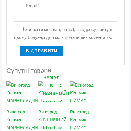
Email
*
Зберегти моє ім'я, e-mail, та адресу сайту в
цьому браузері для моїх подальших коментарів.
Супутні товари
НЕМАЄ
Діапазон
Діапазон
Діапазон
В
цін:
цін:
цін:
від
від
від
НАЯВНОСТІ
100 грн.
125 грн.
75 грн.
до
до
до
200 грн.
250 грн.
150 грн.
Виноград
Виноград
Виноград
Кишмиш
КЛУБНІЧНИЙ
Кишмиш
МАРМЕЛАДНИЙ
/ klubnichniy
ЦИМУС