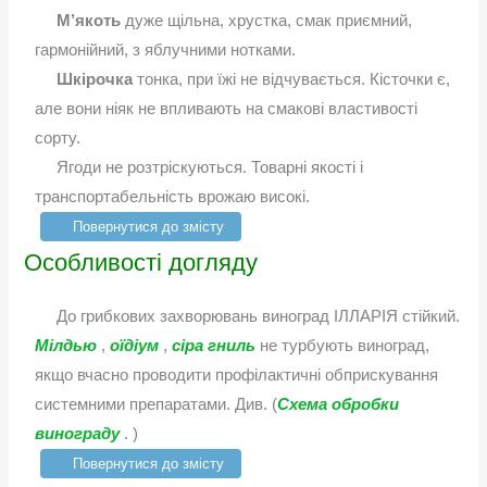
М’якоть
дуже щільна, хрустка, смак приємний,
гармонійний, з яблучними нотками.
Шкірочка
тонка, при їжі не відчувається. Кісточки є,
але вони ніяк не впливають на смакові властивості
сорту.
Ягоди не розтріскуються. Товарні якості і
транспортабельність врожаю високі.
Повернутися до змісту
Особливості догляду
До грибкових захворювань виноград ІЛЛАРІЯ стійкий.
Мілдью
,
оїдіум
,
сіра гниль
не турбують виноград,
якщо вчасно проводити профілактичні обприскування
системними препаратами. Див. (
Схема обробки
винограду
. )
Повернутися до змісту