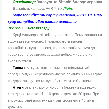
Оригінатор:
Загорулько Віталій Володимирович.
Батьківська пара:
FVR-7-9 х
Лівія
.
Морозостійкість сорту невисока, -22ºС. На зиму
кущі потрібно обов’язково вкривати.
Опис зовнішнього вигляду
Кущі
сильнорослі, квітки двостатеві. Тому запилення
відбувається чудово. Плодоносність пагонів і
врожайність кущів висока, на пагоні зав’язується до
трьох грон. Лоза визріває дуже добре, живці легко
вкорінюються.
Грона
циліндро-конічні, помірної щільності або
середньо-пухкі, середньою масою близько 500-600 грам,
на дорослих кущах можуть бути істотно більшими.
Ягоди
овальні, молочно білі з бежевим відтінком,
середньою масою 14 – 16 грам, окремі до 20 грам. При
високому рівні агротехніки ягоди досягають 45 мм в
довжину.