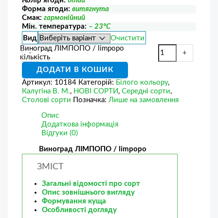
Колір ягоди:
білий
Форма ягоди:
витягнута
Смак:
гармонійний
Мін. температура:
– 23°С
Вид
Очистити
Виноград ЛІМПОПО / limpopo
-
+
кількість
ДОДАТИ В КОШИК
Артикул:
10184
Категорій:
Білого кольору
,
Калугіна В. М.
,
НОВІ СОРТИ
,
Середні сорти
,
Столові сорти
Позначка:
Лише на замовлення
Опис
Додаткова інформація
Відгуки (0)
Виноград ЛІМПОПО / limpopo
ЗМІСТ
Загальні відомості про сорт
Опис зовнішнього вигляду
Формування куща
Особливості догляду