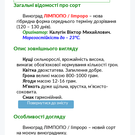
Загальні відомості про сорт
Виноград
ЛІМПОПО / limpopo
– нова
гібридна форма середнього терміну дозрівання
(120 – 130 днів).
Оригінатор:
Калугін Віктор Михайлович.
Морозостійкість до – 23°С.
Опис зовнішнього вигляду
Кущі
сильнорослі, врожайність висока,
вимагає обов’язкової нормування кількості грон.
Квітка
двохстатева. Запилення добре.
Грона
великі масою 800-1000 грам.
Ягоди
масою 12-16 грам.
М’якоть
дуже щільна, хрустка, м’ясисто-
соковита.
Смак
гармонійний.
Повернутися до змісту
Особливості догляду
Виноград ЛІМПОПО / limpopo – новий сорт
на моєму винограднику.