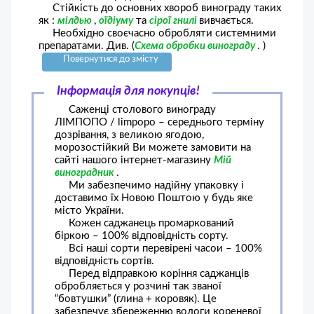
Стійкість до основних хвороб винограду таких
як :
мілдью
,
оїдіуму
та
сірої гнилі
вивчається.
Необхідно своєчасно обробляти системними
препаратами. Див. (
Схема обробки винограду
. )
Повернутися до змісту
Інформація для покупців!
Саженці столового винограду
ЛІМПОПО / limpopo – середнього терміну
дозрівання, з великою ягодою,
морозостійкий Ви можете замовити на
сайті нашого інтернет-магазину
Мій
виноградник
.
Ми забезпечимо надійну упаковку і
доставимо їх Новою Поштою у будь яке
місто України.
Кожен саджанець промаркований
біркою – 100% відповідність сорту.
Всі наші сорти перевірені часои – 100%
відповідність сортів.
Перед відправкою коріння саджанців
обробляється у розчині так званої
“бовтушки” (глина + коровяк). Це
забезпечує збереженню вологи кореневої