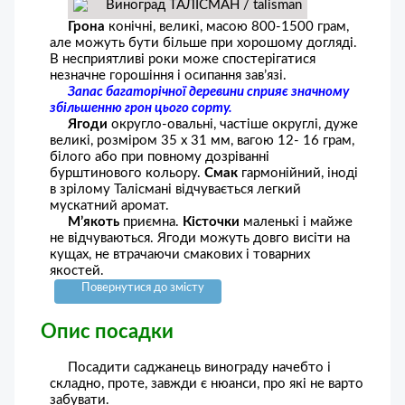
Грона
конічні, великі, масою 800-1500 грам,
але можуть бути більше при хорошому догляді.
В несприятливі роки може спостерігатися
незначне горошіння і осипання зав’язі.
Запас багаторічної деревини сприяє значному
збільшенню грон цього сорту.
Ягоди
округло-овальні, частіше округлі, дуже
великі, розміром 35 x 31 мм, вагою 12- 16 грам,
білого або при повному дозріванні
бурштинового кольору.
Смак
гармонійний, іноді
в зрілому Талісмані відчувається легкий
мускатний аромат.
М’якоть
приємна.
Кісточки
маленькі і майже
не відчуваються. Ягоди можуть довго висіти на
кущах, не втрачаючи смакових і товарних
якостей.
Повернутися до змісту
Опис посадки
Посадити саджанець винограду начебто і
складно, проте, завжди є нюанси, про які не варто
забувати.