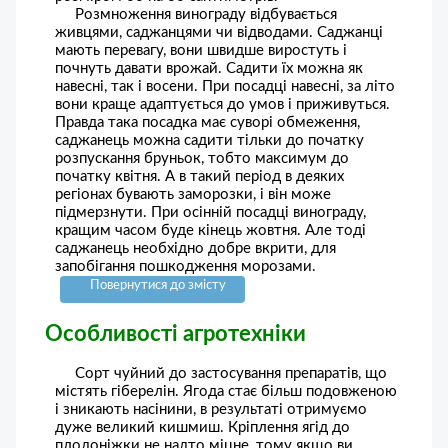
Розмноження винограду відбувається
живцями, саджанцями чи відводами. Саджанці
мають перевагу, вони швидше виростуть і
почнуть давати врожай. Садити їх можна як
навесні, так і восени. При посадці навесні, за літо
вони краще адаптується до умов і приживуться.
Правда така посадка має суворі обмеження,
саджанець можна садити тільки до початку
розпускання бруньок, тобто максимум до
початку квітня. А в такий період в деяких
регіонах бувають заморозки, і він може
підмерзнути. При осінній посадці винограду,
кращим часом буде кінець жовтня. Але тоді
саджанець необхідно добре вкрити, для
запобігання пошкодження морозами.
Повернутися до змісту
Особливості агротехніки
Сорт чуйний до застосування препаратів, що
містять гіберелін. Ягода стає більш подовженою
і зникають насінини, в результаті отримуємо
дуже великий кишмиш. Кріплення ягід до
плодоніжки не надто міцне, тому якщо ви