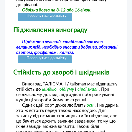
дозріванні.
Обрізка довга на 8-12 або 16 вічок.
Повернутися до змісту
Підживлення винограду
Щоб мати великий, стабільний врожаю
великих ягід, необхідно вносити добрива, збагачені
азотом, фосфатом і калієм.
Повернутися до змісту
Стійкість до хвороб і шкідників
Виноград ТАЛІСМАН / talisman має підвищену
стійкість до
мілдью
,
оїдіуму
і
сірої гнилі
. При
своєчасному догляді, підгодівлі і обприскуванні
кущів ці хвороби йому не страшні.
Однак цей сорт дуже люблять
оси
. І не дарма,
хто ж встоїть перед такою насолодою. Для
захисту від ос можна знищувати їх гніздечка, але
це бачиться досить важким завданням, тому що
їх не завжди можна виявити. Також біля
виноградника можна ставити склянки, в які