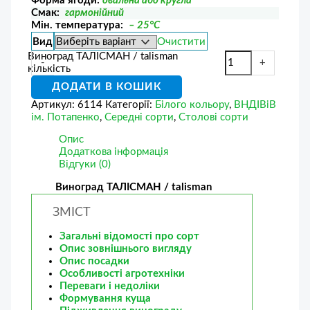
Форма ягоди:
овальна або кругла
Смак:
гармонійний
Мін. температура:
– 25°С
Вид
Очистити
Виноград ТАЛІСМАН / talisman
-
+
кількість
ДОДАТИ В КОШИК
Артикул:
6114
Категорії:
Білого кольору
,
ВНДІВіВ
ім. Потапенко
,
Середні сорти
,
Столові сорти
Опис
Додаткова інформація
Відгуки (0)
Виноград ТАЛІСМАН / talisman
ЗМІСТ
Загальні відомості про сорт
Опис зовнішнього вигляду
Опис посадки
Особливості агротехніки
Переваги і недоліки
Формування куща