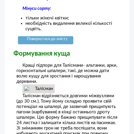
Мінуси сорту:
тільки жіночі квітки;
необхідність видалення великої кількості
суцвіть.
Повернутися до змісту
Формування куща
Кращі підпори для Талісмани- альтанки, арки,
горизонтальні шпалери, такі, де можна дати
волю кущу для зростання і нарощування
деревини.
Талісман відрізняється довгими міжвузлями
(до 30 см.), Тому йому складно проявити свій
потенціал на шпалері, де зазвичай прищипують
пагони (карбування) в кінці останнього дроту
шпалери. Цю форму бажано прищипувати після
24 листка і залишати кілька листів на пасинках.
Зі зніманням грон не треба поспішати, вони
набувають мускатний присмак при повному