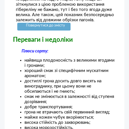
зіткнулися з цією проблемою використання
гібереліну не бажано, тут і без того ягода дуже
велика. Але також, цей показник безпосередньо
залежить від довжини обрізки пагонів.
Повернутися до змісту
Переваги і недоліки
Плюси сорту:
найвища плодоносність з великими ягодами
і гронами;
хороший смак зі специфічним мускатним
ароматом;
достиглі грона досить довго висять на
винограднику, при цьому вони не
обсипаються і не гниють;
смак не змінюється в залежності від ступеня
дозрівання;
добре транспортування;
грона не втрачають свій первинний вигляд;
майже кожен чубук вкорінюється;
висока стійкість до захворювань;
висока морозостійкість.