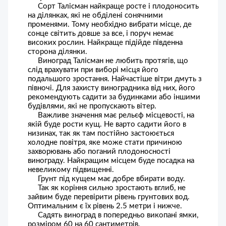
Сорт Талісман найкраще росте і плодоносить
на ділянках, які не обділені сонячними
променями. Тому необхідно вибрати місце, де
сонце світить довше за все, і поруч немає
високих рослин. Найкраще підійде південна
сторона ділянки.
Виноград Талісман не любить протягів, що
слід врахувати при виборі місця його
подальшого зростання. Найчастіше вітри дмуть з
півночі. Для захисту виноградника від них, його
рекомендують садити за будинками або іншими
будівлями, які не пропускають вітер.
Важливе значення має рельєф місцевості, на
якій буде рости кущ. Не варто садити його в
низинах, так як там постійно застоюється
холодне повітря, яке може стати причиною
захворювань або поганий плодоносності
винограду. Найкращим місцем буде посадка на
невеликому підвищенні.
Грунт під кущем має добре вбирати воду.
Так як коріння сильно зростають вглиб, не
зайвим буде перевірити рівень грунтових вод.
Оптимальним є їх рівень 2.5 метри і нижче.
Садять виноград в попередньо викопані ямки,
розміром 60 на 60 сантиметрів.