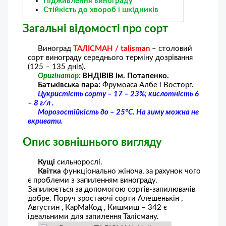
Підживлення винограду
Стійкість до хвороб і шкідників
Загальні відомості про сорт
Виноград
ТАЛІСМАН / talisman
– столовий
сорт винограду середнього терміну дозрівання
(125 – 135 днів).
Оригінатор:
ВНДІВіВ ім. Потапенко.
Батьківська пара:
Фрумоаса Албе і Восторг.
Цукристість сорту – 17 – 23%; кислотність 6
– 8 г∕л .
Морозостійкість до – 25°С. На зиму можна не
вкривати.
Опис зовнішнього вигляду
Кущі
сильнорослі.
Квітка
функціонально жіноча, за рахунок чого
є проблеми з запиленням винограду.
Запилюється за допомогою сортів-запилювачів
добре. Поруч зростаючі сорти Алешенькін ,
Августин , КарМаКод , Кишмиш – 342 є
ідеальними для запилення Талісману.