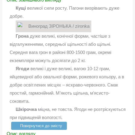
Кущі
великої сили росту. Пагони визрівають дуже
добре.
Грона
дуже великі, конічної форми, частіше з
відгалуженнями, середньої щільності або щільні.
Середня вага грон в районі 800-1500 грам, окремі
екземпляри можуть досягати до 2 кг.
Ягоди
великі і дуже великі, вагою 10-12 грам,
яйцевидної або овальної форми, рожевого кольору, а в
добре освітлених місцях – яскраво-червоного. Смак
простий, гармонійний. М’якоть щільна, м’ясисто-
соковита.
Шкірочка
міцна, не товста. Ягоди не розтріскуються
при підвищеній вологості.
Повернутися до змісту
Опис догляду