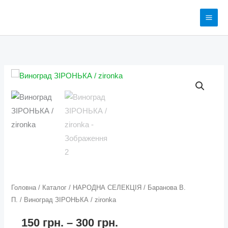
Перейти
до
вмісту
Виноград
Діапазон
ЗІРОНЬКА
цін:
/
zironka
від
кількість
150 грн.
до
300 грн.
Головна
/
Каталог
/
НАРОДНА СЕЛЕКЦІЯ
/
Баранова В.
П.
/ Виноград ЗІРОНЬКА / zironka
150
грн.
–
300
грн.