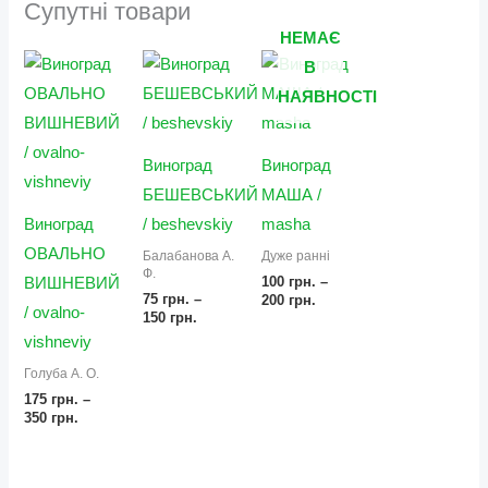
Супутні товари
НЕМАЄ
Діапазон
Діапазон
Діапазон
В
цін:
цін:
цін:
від
від
від
НАЯВНОСТІ
175 грн.
75 грн.
100 грн.
до
до
до
350 грн.
150 грн.
200 грн.
Виноград
Виноград
БЕШЕВСЬКИЙ
МАША /
Виноград
/ beshevskiy
masha
ОВАЛЬНО
Балабанова А.
Дуже ранні
Ф.
100
грн.
–
ВИШНЕВИЙ
75
грн.
–
200
грн.
/ ovalno-
150
грн.
vishneviy
Голуба А. О.
175
грн.
–
350
грн.