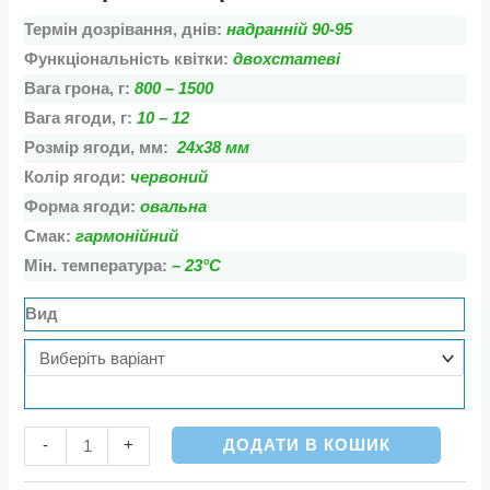
Термін дозрівання, днів:
надранній 90-95
Функціональність квітки:
двохстатеві
Вага грона, г:
800 – 1500
Вага ягоди, г:
10 – 12
Розмір ягоди, мм:
24х38 мм
Колір ягоди:
червоний
Форма ягоди:
овальна
Смак:
гармонійний
Мін. температура:
– 23°С
Вид
ДОДАТИ В КОШИК
-
+