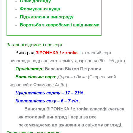
Опис догляду
Формування куща
Підживлення винограду
Боротьба з хворобами і шкідниками
Загальні відомості про сорт
Виноград
ЗІРОНЬКА / zironka
– столовий сорт
винограду надраннього терміну дозрівання (90 – 95 днів).
Оригінатор:
Баранов Віктор Петрович.
Батьківська пара:
Даринка Люкс
(Скоренський
червоний х Фрумоасе Албе).
Цукристість сорту – 17 – 21% .
Кислотність соку – 6 – 7 г/л .
Виноград ЗІРОНЬКА / zironka класифікується
як столовий виноград і перш за все
рекомендуємо до вживання в свіжому вигляді.
Опис зовнішнього вигляду