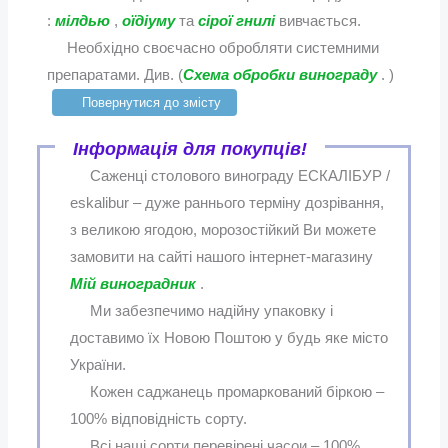
:
мілдью
,
оїдіуму
та
сірої гнилі
вивчається.
Необхідно своєчасно обробляти системними
препаратами. Див. (
Схема обробки винограду
. )
Повернутися до змісту
Інформація для покупців!
Саженці столового винограду ЕСКАЛІБУР /
eskalibur – дуже раннього терміну дозрівання,
з великою ягодою, морозостійкий Ви можете
замовити на сайті нашого інтернет-магазину
Мій виноградник
.
Ми забезпечимо надійну упаковку і
доставимо їх Новою Поштою у будь яке місто
України.
Кожен саджанець промаркований біркою –
100% відповідність сорту.
Всі наші сорти перевірені часои – 100%