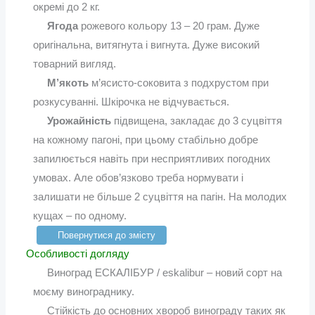
окремі до 2 кг.
Ягода
рожевого кольору 13 – 20 грам. Дуже
оригінальна, витягнута і вигнута. Дуже високий
товарний вигляд.
М’якоть
м’ясисто-соковита з подхрустом при
розкусуванні. Шкірочка не відчувається.
Урожайність
підвищена, закладає до 3 суцвіття
на кожному пагоні, при цьому стабільно добре
запилюється навіть при несприятливих погодних
умовах. Але обов’язково треба нормувати і
залишати не більше 2 суцвіття на пагін. На молодих
кущах – по одному.
Повернутися до змісту
Особливості догляду
Виноград ЕСКАЛІБУР / eskalibur – новий сорт на
моєму винограднику.
Стійкість до основних хвороб винограду таких як