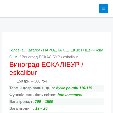
Перейти
до
вмісту
Виноград
Діапазон
Діапазон
Діапазон
Діапазон
ЕСКАЛІБУР
цін:
цін:
цін:
цін:
/
від
від
від
від
eskalibur
150 грн.
50 грн.
125 грн.
75 грн.
кількість
до
до
до
до
Головна
/
Каталог
/
НАРОДНА СЕЛЕКЦІЯ
/
Щеннікова
300 грн.
100 грн.
250 грн.
150 грн.
О. М.
/ Виноград ЕСКАЛІБУР / eskalibur
Виноград ЕСКАЛІБУР /
eskalibur
150
грн.
–
300
грн.
Термін дозрівання, днів:
дуже ранній 110-115
Функціональність квітки:
двохстатеві
Вага грона, г:
700 – 1500
Вага ягоди, г:
13 – 20