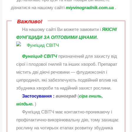
дізнатися на нашому сайті
miyvinogradnik.com.ua
.
Важливо!
На нашому сайті Ви можете замовити і
ЯКІСНІ
ФУНГІЦИДИ ЗА ОПТОВИМИ ЦІНАМИ.
Фунгіцид СВІТЧ
призначений для захисту від
сірої і плодової гнилей та інших хвороб. Препарат
містить дві діючі речовини — флудиоксоніл і
ципродиніл, які забезпечують подвійний вплив на
збудника хвороби та надійний захист рослини.
Застосування :
виноград
(
сіра гниль,
мілдью.
)
Фунгіцид СВІТЧ має контактно-проникаючу і
профілактично-викорінювальну дію, тому захищає
рослину на чотирьох етапах розвитку збудника