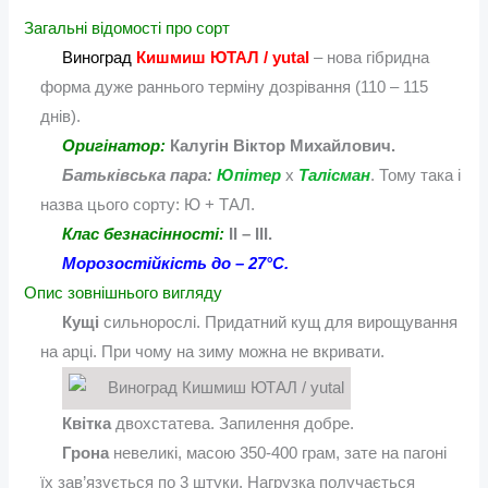
Загальні відомості про сорт
Виноград
Кишмиш ЮТАЛ / yutal
– нова гібридна
форма дуже раннього терміну дозрівання (110 – 115
днів).
Оригінатор:
Калугін Віктор Михайлович.
Батьківська пара:
Юпітер
х
Талісман
. Тому така і
назва цього сорту: Ю + ТАЛ.
Клас безнасінності:
ІІ – ІІІ.
Морозостійкість до – 27°С.
Опис зовнішнього вигляду
Кущі
сильнорослі. Придатний кущ для вирощування
на арці. При чому на зиму можна не вкривати.
Квітка
двохстатева. Запилення добре.
Грона
невеликі, масою 350-400 грам, зате на пагоні
їх зав’язується по 3 штуки. Нагрузка получається