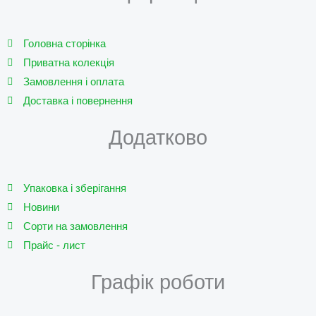
b
o
e
r
e
o
r
a
k
m
Головна сторінка
Приватна колекція
Замовлення і оплата
Доставка і повернення
Додатково
Упаковка і зберігання
Новини
Сорти на замовлення
Прайс - лист
Графік роботи