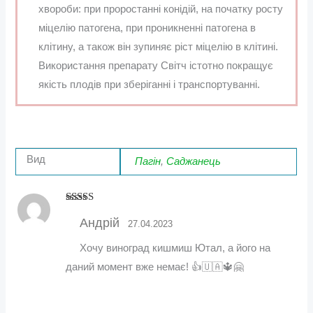
хвороби: при проростанні конідій, на початку росту
міцелію патогена, при проникненні патогена в
клітину, а також він зупиняє ріст міцелію в клітині.
Використання препарату Світч істотно покращує
якість плодів при зберіганні і транспортуванні.
Вид
Пагін
,
Саджанець
Оцінено в
5
з 5
Андрій
27.04.2023
Хочу виноград кишмиш Ютал, а його на
даний момент вже немає! 👍🇺🇦🔱🤗