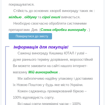
покращуватися.
Стійкість до основних хвороб винограду таких як :
мілдью
,
оїдіуму
та
сірої гнилі
вивчається.
Необхідно своєчасно обробляти системними
препаратами. Див. (
Схема обробки винограду
. )
Повернутися до змісту
Інформація для покупців!
Саженці винограду Кишмиш ЮТАЛ / yutal –
дуже раннього терміну дозрівання, морозостійкий
Ви можете замовити на сайті нашого інтернет-
магазину
Мій виноградник
.
Ми забезпечимо надійну упаковку і доставимо
їх Новою Поштою у будь яке місто України.
Кожен саджанець промаркований біркою –
100% відповідність сорту.
Всі наші сорти перевірені часои – 100%