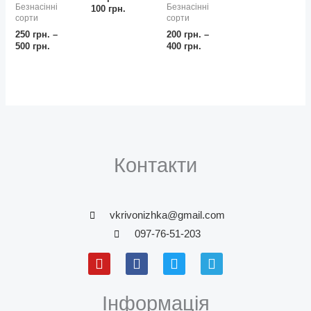
Безнасінні
Безнасінні
100
грн.
сорти
сорти
250
грн.
–
200
грн.
–
500
грн.
400
грн.
Контакти
vkrivonizhka@gmail.com
097-76-51-203
Y
F
T
T
o
a
w
e
u
c
i
l
t
e
t
e
Інформація
u
b
t
g