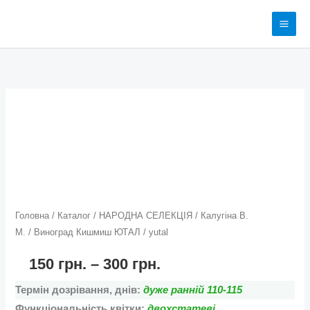
Перейти
до
вмісту
Виноград
Діапазон
Кишмиш
цін:
ЮТАЛ
/
від
yutal
150 грн.
кількість
до
Головна
/
Каталог
/
НАРОДНА СЕЛЕКЦІЯ
/
Калугіна В.
М.
/ Виноград Кишмиш ЮТАЛ / yutal
300 грн.
150
грн.
–
300
грн.
Термін дозрівання, днів:
дуже ранній 110-115
Функціональність квітки:
двохстатеві