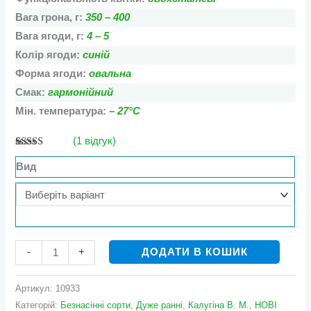
Вага грона, г:
350 – 400
Вага ягоди, г:
4 – 5
Колір ягоди:
синій
Форма ягоди:
овальна
Смак:
гармонійний
Мін. температура:
– 27°С
(
1
відгук)
Рейтинг
1
5.00
з 5 на
Вид
основі
опитування
покупця
ДОДАТИ В КОШИК
-
+
Артикул:
10933
Категорій:
Безнасінні сорти
,
Дуже ранні
,
Калугіна В. М.
,
НОВІ