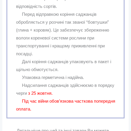
відповідність сортів.
Перед відправкою коріння саджанців
обробляється у розчині так званої “бовтушки”
(глина + коровяк). Це забезпечує збереженню
вологи кореневої системи рослини при
транспортуванні і кращому приживленні при
посадці.
Далі коріння саджанців упаковують в пакет і
щільно обмотується.
Упаковка герметична і надійна.
Надсилання саджанців здійснюємо в порядку
черги
з 25 жовтня.
Під час війни обов’язкова часткова попередня
оплата.
Детальніше про цей та інші товари Ви можете