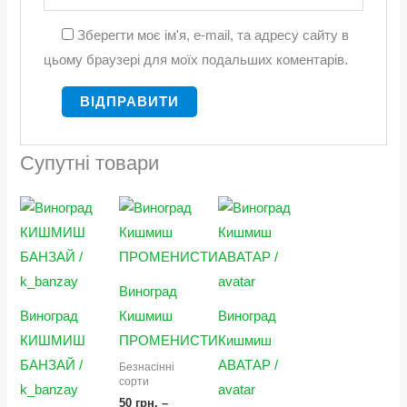
Зберегти моє ім'я, e-mail, та адресу сайту в
цьому браузері для моїх подальших коментарів.
Супутні товари
Діапазон
Діапазон
Діапазон
цін:
цін:
цін:
від
від
від
250 грн.
50 грн.
200 грн.
до
до
до
500 грн.
100 грн.
400 грн.
Виноград
Виноград
Кишмиш
Виноград
КИШМИШ
ПРОМЕНИСТИЙ
Кишмиш
БАНЗАЙ /
АВАТАР /
Безнасінні
сорти
k_banzay
avatar
50
грн.
–