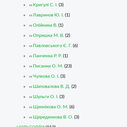
Кригулі С. І.
(3)
Лавринов Ю. І.
(1)
Олійника В.
(1)
Опришка М. В.
(2)
Павловського Є. Г.
(6)
Панченка Р. Р.
(1)
Писанки О. М.
(23)
Чулкова О. І.
(3)
Шаповалова В. Д.
(2)
Шульги О. І.
(3)
Щеннікова О. М.
(6)
Щереденкова В. О.
(3)