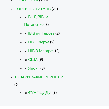
НОВІ СОРТИ
(153)
СОРТИ ІНСТИТУТІВ
(21)
ВНДІВіВ ім.
Потапенко
(3)
ІВІВ ім. Таїрова
(2)
НВО Вієрул
(2)
НІВІВ Магарач
(2)
США
(9)
Японії
(3)
ТОВАРИ ЗАХИСТУ РОСЛИН
(9)
ФУНГІЦИДИ
(9)