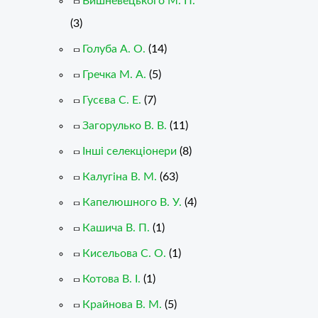
Вишневецького М. П.
(3)
Голуба А. О.
(14)
Гречка М. А.
(5)
Гусєва С. Е.
(7)
Загорулько В. В.
(11)
Інші селекціонери
(8)
Калугіна В. М.
(63)
Капелюшного В. У.
(4)
Кашича В. П.
(1)
Кисельова С. О.
(1)
Котова В. І.
(1)
Крайнова В. М.
(5)